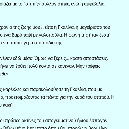
ιάζει με το “σπίτι”;» συλλογίστηκε, ενώ η αμφιβολία
όνια της ζωής μου», είπε η Γκαλίνα, η μαγείρισσα του
ο ένα βαρύ ταψί με γαλοπούλα. Η φωνή της ήταν ζεστή
ι να πατάει γερά στα πόδια της.
κανέναν εδώ μέσα. Όμως να ξέρεις… κρατά αποστάσεις.
φήνει να έρθει πολύ κοντά σε κανέναν. Μην τρέφεις
θι.»
ες καρέκλες και παρακολούθησε τη Γκαλίνα, που με
α, προετοιμάζοντας τα πάντα για την κυρά του σπιτιού. Η
υ κακή.
οι πρώτες ακτίνες του απογευματινού ήλιου έσπαγαν
. «Θέλω μόνο έναν τόπο όπου θα μπορώ να βρω λίγη