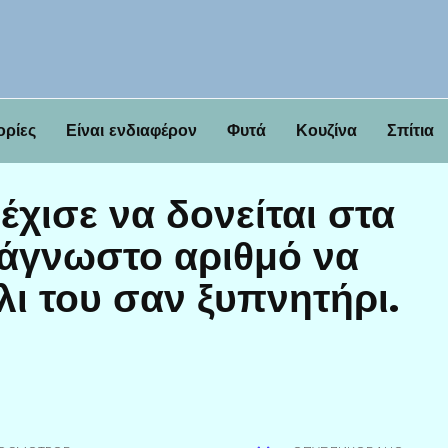
ορίες
Είναι ενδιαφέρον
Φυτά
Κουζίνα
Σπίτια
χισε να δονείται στα
ν άγνωστο αριθμό να
λι του σαν ξυπνητήρι.