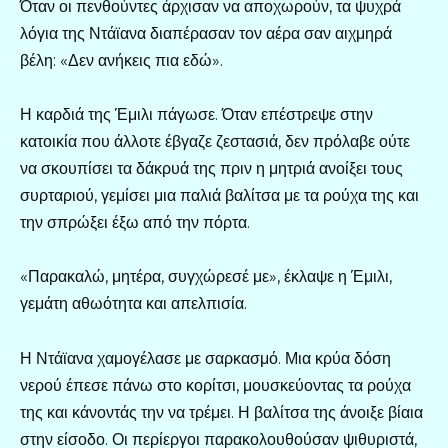
Όταν οι πενθούντες άρχισαν να αποχωρούν, τα ψυχρά
λόγια της Ντάϊανα διαπέρασαν τον αέρα σαν αιχμηρά
βέλη: «Δεν ανήκεις πια εδώ».
Η καρδιά της Έμιλι πάγωσε. Όταν επέστρεψε στην
κατοικία που άλλοτε έβγαζε ζεστασιά, δεν πρόλαβε ούτε
να σκουπίσει τα δάκρυά της πριν η μητριά ανοίξει τους
συρταριού, γεμίσει μια παλιά βαλίτσα με τα ρούχα της και
την σπρώξει έξω από την πόρτα.
«Παρακαλώ, μητέρα, συγχώρεσέ με», έκλαψε η Έμιλι,
γεμάτη αθωότητα και απελπισία.
Η Ντάϊανα χαμογέλασε με σαρκασμό. Μια κρύα δόση
νερού έπεσε πάνω στο κορίτσι, μουσκεύοντας τα ρούχα
της και κάνοντάς την να τρέμει. Η βαλίτσα της άνοιξε βίαια
στην είσοδο. Οι περίεργοι παρακολουθούσαν ψιθυριστά,