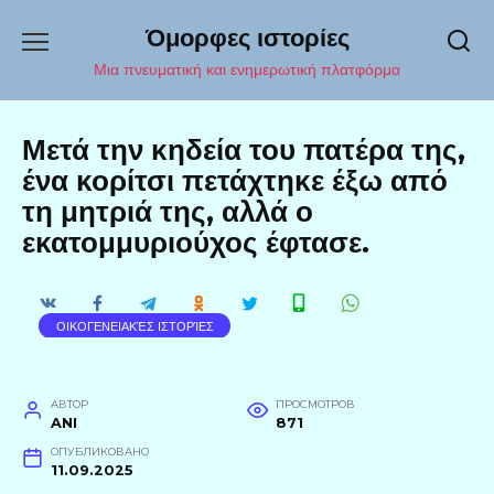
Перейти
Όμορφες ιστορίες
к
содержанию
Μια πνευματική και ενημερωτική πλατφόρμα
Μετά την κηδεία του πατέρα της,
ένα κορίτσι πετάχτηκε έξω από
τη μητριά της, αλλά ο
εκατομμυριούχος έφτασε.
ΟΙΚΟΓΕΝΕΙΑΚΈΣ ΙΣΤΟΡΊΕΣ
АВТОР
ПРОСМОТРОВ
ANI
871
ОПУБЛИКОВАНО
11.09.2025