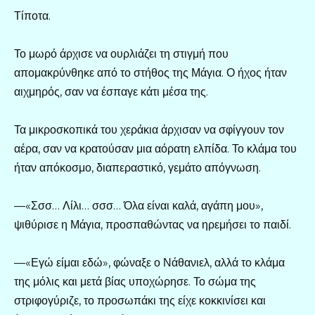
Τίποτα.
Το μωρό άρχισε να ουρλιάζει τη στιγμή που
απομακρύνθηκε από το στήθος της Μάγια. Ο ήχος ήταν
αιχμηρός, σαν να έσπαγε κάτι μέσα της.
Τα μικροσκοπικά του χεράκια άρχισαν να σφίγγουν τον
αέρα, σαν να κρατούσαν μια αόρατη ελπίδα. Το κλάμα του
ήταν απόκοσμο, διαπεραστικό, γεμάτο απόγνωση.
—«Σσσ… Λίλι… σσσ… Όλα είναι καλά, αγάπη μου»,
ψιθύρισε η Μάγια, προσπαθώντας να ηρεμήσει το παιδί.
—«Εγώ είμαι εδώ», φώναξε ο Νάθανιελ, αλλά το κλάμα
της μόλις και μετά βίας υποχώρησε. Το σώμα της
στριφογύριζε, το προσωπάκι της είχε κοκκινίσει και