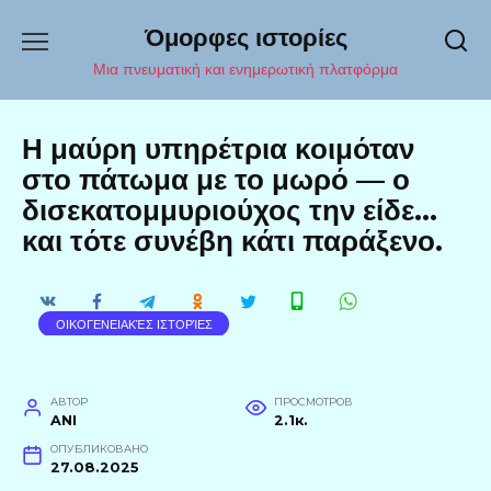
Перейти
Όμορφες ιστορίες
к
содержанию
Μια πνευματική και ενημερωτική πλατφόρμα
Η μαύρη υπηρέτρια κοιμόταν
στο πάτωμα με το μωρό — ο
δισεκατομμυριούχος την είδε…
και τότε συνέβη κάτι παράξενο.
ΟΙΚΟΓΕΝΕΙΑΚΈΣ ΙΣΤΟΡΊΕΣ
АВТОР
ПРОСМОТРОВ
ANI
2.1к.
ОПУБЛИКОВАНО
27.08.2025