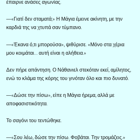
έπαιρνε ανάσες αγωνίας.
—«Γιατί δεν σταματά;» Η Μάγια έμεινε ακίνητη, με την
καρδιά της να χτυπά σαν τύμπανο.
—«Έκανα ό,τι μπορούσα», ψιθύρισε. «Μόνο στα χέρια
μου κοιμάται… αυτή είναι η αλήθεια.»
Δεν πήρε απάντηση. Ο Νάθανιελ στεκόταν εκεί, αμίλητος,
ενώ το κλάμα της κόρης του γινόταν όλο και πιο δυνατό.
—«Δώσε την πίσω», είπε η Μάγια ήρεμα, αλλά με
αποφασιστικότητα.
Το σαγόνι του τεντώθηκε.
—«Σου λέω, δώσε την πίσω. Φοβάται. Την τρομάζεις.»