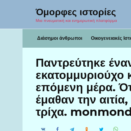
Перейти
Όμορφες ιστορίες
к
содержанию
Μια πνευματική και ενημερωτική πλατφόρμα
Διάσημοι άνθρωποι
Οικογενειακές Ιστ
Παντρεύτηκε ένα
εκατομμυριούχο κ
επόμενη μέρα. Ότ
έμαθαν την αιτία
τρίχα. monmon