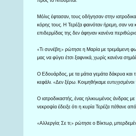
προς το Ντουμπάι.
Μόλις έφτασαν, τους οδήγησαν στην ιατροδικ
κόρης τους. Η Τερέζα φαινόταν ήρεμη, σαν να 
επιδερμίδας της δεν άφηναν κανένα περιθώριο
«Τι συνέβη;» ρώτησε η Μαρία με τρεμάμενη φ
μας να φύγει έτσι ξαφνικά, χωρίς κανένα σημάδ
Ο Εδουάρδος, με τα μάτια γεμάτα δάκρυα και
κεφάλι. «Δεν ξέρω. Κοιμηθήκαμε ευτυχισμένοι
Ο ιατροδικαστής, ένας ηλικιωμένος άνδρας με
νεκροψία έδειξε ότι η κυρία Τερέζα πέθανε α
«Αλλεργία; Σε τι;» ρώτησε ο Βίκτωρ, μπερδεμέν