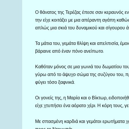
Ο θάνατος της Τερέζας έπεσε σαν κεραυνός ε
την είχε κοιτάξει με μια απέραντη αγάπη καθ
απλώς μια σκιά του δυναμικού και σίγουρου 
Τα μάτια του, γεμάτα θλίψη και απελπισία, έμο
βάραινε από έναν πόνο ανείπωτο.
Καθόταν μόνος σε μια γωνιά του δωματίου του 
γύρω από το άψυχο σώμα της συζύγου του, π
φύγει τόσο ξαφνικά.
Οι γονείς της, η Μαρία και ο Βίκτωρ, ειδοποι
είχε χτυπήσει ένα αόρατο χέρι. Η κόρη τους, γ
Με σπασμένη καρδιά και γεμάτοι ερωτήματα 