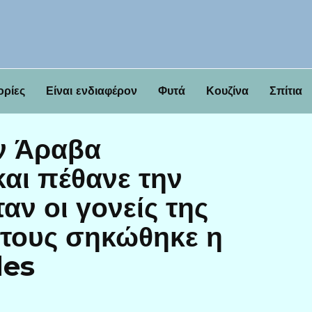
ορίες
Είναι ενδιαφέρον
Φυτά
Κουζίνα
Σπίτια
ν Άραβα
αι πέθανε την
αν οι γονείς της
, τους σηκώθηκε η
des