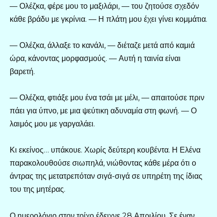
— Ολέζκα, φέρε μου το μαξιλάρι, — του ζητούσε σχεδόν
κάθε βράδυ με γκρίνια. — Η πλάτη μου έχει γίνει κομμάτια.
— Ολέζκα, άλλαξε το κανάλι, — διέταζε μετά από καμιά
ώρα, κάνοντας μορφασμούς. — Αυτή η ταινία είναι
βαρετή.
— Ολέζκα, φτιάξε μου ένα τσάι με μέλι, — απαιτούσε πριν
πάει για ύπνο, με μια ψεύτικη αδυναμία στη φωνή. — Ο
λαιμός μου με γαργαλάει.
Κι εκείνος… υπάκουε. Χωρίς δεύτερη κουβέντα. Η Ελένα
παρακολουθούσε σιωπηλά, νιώθοντας κάθε μέρα ότι ο
άντρας της μετατρεπόταν σιγά-σιγά σε υπηρέτη της ίδιας
του της μητέρας.
Ο ημερολόγιο στον τοίχο έδειχνε 28 Απριλίου. Σε έναν