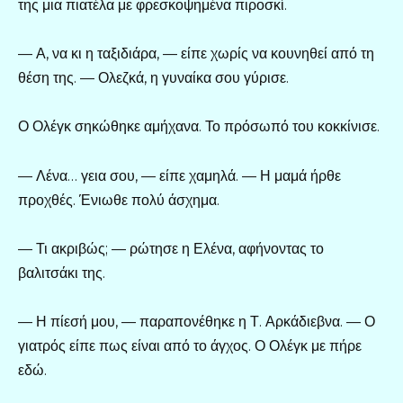
της μια πιατέλα με φρεσκοψημένα πιροσκί.
— Α, να κι η ταξιδιάρα, — είπε χωρίς να κουνηθεί από τη
θέση της. — Ολεζκά, η γυναίκα σου γύρισε.
Ο Ολέγκ σηκώθηκε αμήχανα. Το πρόσωπό του κοκκίνισε.
— Λένα… γεια σου, — είπε χαμηλά. — Η μαμά ήρθε
προχθές. Ένιωθε πολύ άσχημα.
— Τι ακριβώς; — ρώτησε η Ελένα, αφήνοντας το
βαλιτσάκι της.
— Η πίεσή μου, — παραπονέθηκε η Τ. Αρκάδιεβνα. — Ο
γιατρός είπε πως είναι από το άγχος. Ο Ολέγκ με πήρε
εδώ.