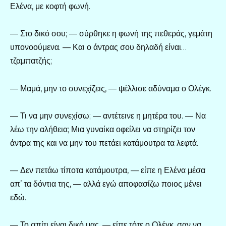
Ελένα, με κοφτή φωνή.
— Στο δικό σου; — σύρθηκε η φωνή της πεθεράς, γεμάτη
υπονοούμενα. — Και ο άντρας σου δηλαδή είναι…
τζαμπατζής;
— Μαμά, μην το συνεχίζεις, — ψέλλισε αδύναμα ο Ολέγκ.
— Τι να μην συνεχίσω; — αντέτεινε η μητέρα του. — Να
λέω την αλήθεια; Μια γυναίκα οφείλει να στηρίζει τον
άντρα της και να μην του πετάει κατάμουτρα τα λεφτά.
— Δεν πετάω τίποτα κατάμουτρα, — είπε η Ελένα μέσα
απ’ τα δόντια της, — αλλά εγώ αποφασίζω ποιος μένει
εδώ.
— Το σπίτι είναι δικό μας, — είπε τότε ο Ολέγκ, σαν να