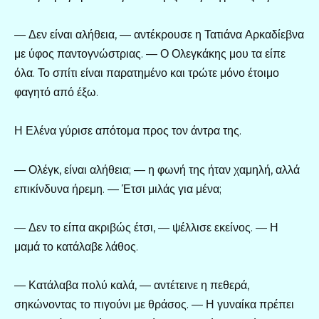
— Δεν είναι αλήθεια, — αντέκρουσε η Τατιάνα Αρκαδίεβνα
με ύφος παντογνώστριας. — Ο Ολεγκάκης μου τα είπε
όλα. Το σπίτι είναι παρατημένο και τρώτε μόνο έτοιμο
φαγητό από έξω.
Η Ελένα γύρισε απότομα προς τον άντρα της.
— Ολέγκ, είναι αλήθεια; — η φωνή της ήταν χαμηλή, αλλά
επικίνδυνα ήρεμη. — Έτσι μιλάς για μένα;
— Δεν το είπα ακριβώς έτσι, — ψέλλισε εκείνος. — Η
μαμά το κατάλαβε λάθος.
— Κατάλαβα πολύ καλά, — αντέτεινε η πεθερά,
σηκώνοντας το πιγούνι με θράσος. — Η γυναίκα πρέπει