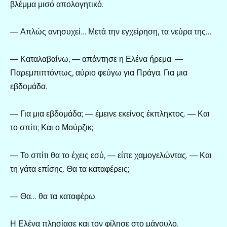
βλέμμα μισό απολογητικό.
— Απλώς ανησυχεί… Μετά την εγχείρηση, τα νεύρα της…
— Καταλαβαίνω, — απάντησε η Ελένα ήρεμα. —
Παρεμπιπτόντως, αύριο φεύγω για Πράγα. Για μια
εβδομάδα.
— Για μια εβδομάδα; — έμεινε εκείνος έκπληκτος. — Και
το σπίτι; Και ο Μούρζικ;
— Το σπίτι θα το έχεις εσύ, — είπε χαμογελώντας. — Και
τη γάτα επίσης. Θα τα καταφέρεις;
— Θα… θα τα καταφέρω.
Η Ελένα πλησίασε και τον φίλησε στο μάγουλο.