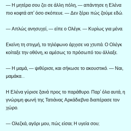
— Η μητέρα σου ζει σε άλλη πόλη, — απάντησε η Ελένα
πιο κοφτά απ’ όσο σκόπευε. — Δεν ξέρει πώς ζούμε εδώ.
— Απλώς ανησυχεί, — είπε ο Ολέγκ. — Κυρίως για μένα.
Εκείνη τη στιγμή, το τηλέφωνο άρχισε να χτυπά. Ο Ολέγκ
κοίταξε την οθόνη, κι αμέσως το πρόσωπό του άλλαξε.
— Η μαμά, — ψιθύρισε, και σήκωσε το ακουστικό. — Ναι,
μαμάκα…
Η Ελένα γύρισε ξανά προς το παράθυρο. Παρ’ όλα αυτά, η
γνώριμη φωνή της Τατιάνας Αρκάδιεβνα διαπέρασε τον
χώρο.
— Ολεζκά, αγόρι μου, πώς είσαι; Η υγεία σου;