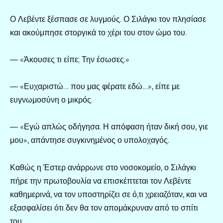
Ο Λεβέντε ξέσπασε σε λυγμούς. Ο Σιλάγκι τον πλησίασε
και ακούμπησε στοργικά το χέρι του στον ώμο του.
— «Άκουσες τι είπε; Την έσωσες.»
— «Ευχαριστώ… που μας φέρατε εδώ…», είπε με
ευγνωμοσύνη ο μικρός.
— «Εγώ απλώς οδήγησα. Η απόφαση ήταν δική σου, γιε
μου», απάντησε συγκινημένος ο υπολοχαγός.
Καθώς η Έστερ ανάρρωνε στο νοσοκομείο, ο Σιλάγκι
πήρε την πρωτοβουλία να επισκέπτεται τον Λεβέντε
καθημερινά, να τον υποστηρίζει σε ό,τι χρειαζόταν, και να
εξασφαλίσει ότι δεν θα τον απομάκρυναν από το σπίτι
του.