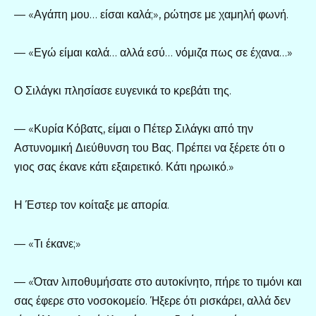
— «Αγάπη μου… είσαι καλά;», ρώτησε με χαμηλή φωνή.
— «Εγώ είμαι καλά… αλλά εσύ… νόμιζα πως σε έχανα…»
Ο Σιλάγκι πλησίασε ευγενικά το κρεβάτι της.
— «Κυρία Κόβατς, είμαι ο Πέτερ Σιλάγκι από την
Αστυνομική Διεύθυνση του Βας. Πρέπει να ξέρετε ότι ο
γιος σας έκανε κάτι εξαιρετικό. Κάτι ηρωικό.»
Η Έστερ τον κοίταξε με απορία.
— «Τι έκανε;»
— «Όταν λιποθυμήσατε στο αυτοκίνητο, πήρε το τιμόνι και
σας έφερε στο νοσοκομείο. Ήξερε ότι ρισκάρει, αλλά δεν