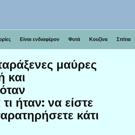
ορίες
Είναι ενδιαφέρον
Φυτά
Κουζίνα
Σπίτια
παράξενες μαύρες
ή και
όταν
τι ήταν: να είστε
παρατηρήσετε κάτι