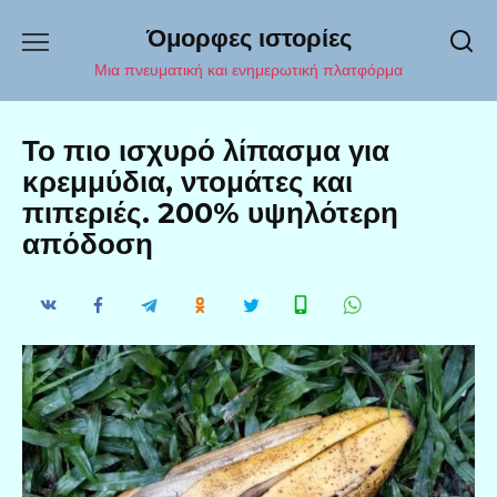
Перейти
Όμορφες ιστορίες
к
содержанию
Μια πνευματική και ενημερωτική πλατφόρμα
Το πιο ισχυρό λίπασμα για
κρεμμύδια, ντομάτες και
πιπεριές. 200% υψηλότερη
απόδοση