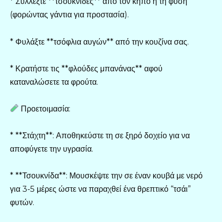
* Συλλέξτε **τσουκνίδες** από τον κήπο ή τη φύση
(φορώντας γάντια για προστασία).
* Φυλάξτε **τσόφλια αυγών** από την κουζίνα σας.
* Κρατήστε τις **φλούδες μπανάνας** αφού
καταναλώσετε τα φρούτα.
Προετοιμασία:
* **Στάχτη**: Αποθηκεύστε τη σε ξηρό δοχείο για να
αποφύγετε την υγρασία.
* **Τσουκνίδα**: Μουσκέψτε την σε έναν κουβά με νερό
για 3-5 μέρες ώστε να παραχθεί ένα θρεπτικό “τσάι”
φυτών.