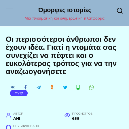
Перейти
Όμορφες ιστορίες
к
содержанию
Μια πνευματική και ενημερωτική πλατφόρμα
Οι περισσότεροι άνθρωποι δεν
έχουν ιδέα. Γιατί η ντομάτα σας
συνεχίζει να πέφτει και ο
ευκολότερος τρόπος για να την
αναζωογονήσετε
ΦΥΤΆ
АВТОР
ПРОСМОТРОВ
ANI
659
ОПУБЛИКОВАНО