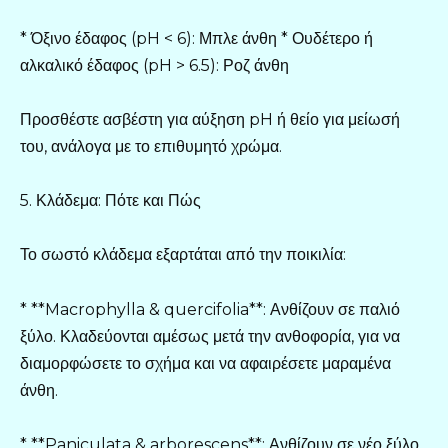
* Όξινο έδαφος (pH < 6): Μπλε άνθη * Ουδέτερο ή
αλκαλικό έδαφος (pH > 6.5): Ροζ άνθη
Προσθέστε ασβέστη για αύξηση pH ή θείο για μείωσή
του, ανάλογα με το επιθυμητό χρώμα.
5. Κλάδεμα: Πότε και Πώς
Το σωστό κλάδεμα εξαρτάται από την ποικιλία:
* **Macrophylla & quercifolia**: Ανθίζουν σε παλιό
ξύλο. Κλαδεύονται αμέσως μετά την ανθοφορία, για να
διαμορφώσετε το σχήμα και να αφαιρέσετε μαραμένα
άνθη.
* **Paniculata & arborescens**: Ανθίζουν σε νέο ξύλο.