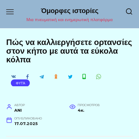
Перейти
Όμορφες ιστορίες
к
содержанию
Μια πνευματική και ενημερωτική πλατφόρμα
Πώς να καλλιεργήσετε ορτανσίες
στον κήπο με αυτά τα εύκολα
κόλπα
ΦΥΤΆ
АВТОР
ПРОСМОТРОВ
ANI
4к.
ОПУБЛИКОВАНО
17.07.2025