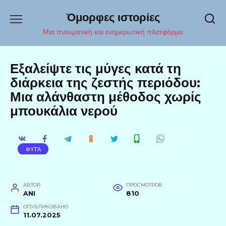
Перейти
Όμορφες ιστορίες
к
содержанию
Μια πνευματική και ενημερωτική πλατφόρμα
Εξαλείψτε τις μύγες κατά τη
διάρκεια της ζεστής περιόδου:
Μια αλάνθαστη μέθοδος χωρίς
μπουκάλια νερού
ΦΥΤΆ
АВТОР
ПРОСМОТРОВ
ANI
810
ОПУБЛИКОВАНО
11.07.2025