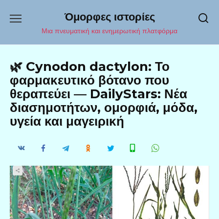
Перейти
Όμορφες ιστορίες
к
содержанию
Μια πνευματική και ενημερωτική πλατφόρμα
🌿 Cynodon dactylon: Το
φαρμακευτικό βότανο που
θεραπεύει — DailyStars: Νέα
διασημοτήτων, ομορφιά, μόδα,
υγεία και μαγειρική