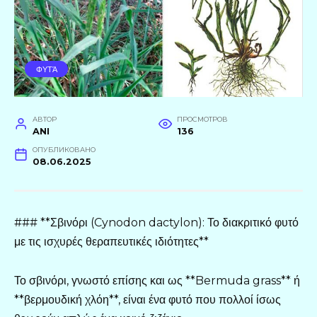
ΦΥΤΆ
АВТОР
ПРОСМОТРОВ
ANI
136
ОПУБЛИКОВАНО
08.06.2025
### **Σβινόρι (Cynodon dactylon): Το διακριτικό φυτό
με τις ισχυρές θεραπευτικές ιδιότητες**
Το σβινόρι, γνωστό επίσης και ως **Bermuda grass** ή
**βερμουδική χλόη**, είναι ένα φυτό που πολλοί ίσως