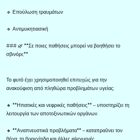
🔹 Επούλωση τραυμάτων
🔹 Αντιμυκητιασική
### 🌿 **Σε ποιες παθήσεις μπορεί να βοηθήσει το
σβινόρι;**
Το φυτό έχει χρησιμοποιηθεί επιτυχώς για την
ανακούφιση από πληθώρα προβλημάτων υγείας:
🔸 **Ηπατικές και νεφρικές παθήσεις** – υποστηρίζει τη
λειτουργία των αποτοξινωτικών οργάνων.
🔸 **Αναπνευστικά προβλήματα** – καταπραΰνει τον
βήχα, τη βρογχίτιδα και άλλες φλεγμονές.