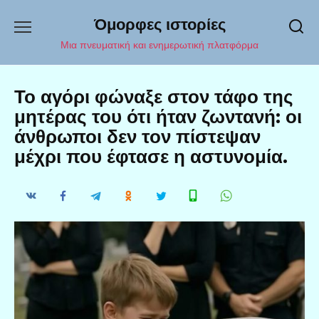
Перейти
Όμορφες ιστορίες
к
содержанию
Μια πνευματική και ενημερωτική πλατφόρμα
Το αγόρι φώναξε στον τάφο της
μητέρας του ότι ήταν ζωντανή: οι
άνθρωποι δεν τον πίστεψαν
μέχρι που έφτασε η αστυνομία.