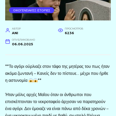
ΟΙΚΟΓΕΝΕΙΑΚΈΣ ΙΣΤΟΡΊΕΣ
АВТОР
ПРОСМОТРОВ
ANI
6236
ОПУБЛИКОВАНО
06.06.2025
**Το αγόρι ούρλιαζε στον τάφο της μητέρας του πως ήταν
ακόμα ζωντανή – Κανείς δεν το πίστευε… μέχρι που ήρθε
η αστυνομία
**
Ήταν μόλις αρχές Μαΐου όταν οι άνθρωποι που
επισκέπτονταν το νεκροταφείο άρχισαν να παρατηρούν
ένα αγόρι. Δεν έμοιαζε να είναι πάνω από δέκα χρονών –
ένα μικροκαμωμένο παιδί με βαθύ, σιωπηλό βλέμμα.