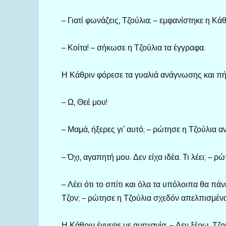
– Γιατί φωνάζεις, Τζούλια; – εμφανίστηκε η Κά
– Κοίτα! – σήκωσε η Τζούλια τα έγγραφα.
Η Κάθριν φόρεσε τα γυαλιά ανάγνωσης και πήρ
– Ω, Θεέ μου!
– Μαμά, ήξερες γι’ αυτό; – ρώτησε η Τζούλια 
– Όχι, αγαπητή μου. Δεν είχα ιδέα. Τι λέει; – ρ
– Λέει ότι το σπίτι και όλα τα υπόλοιπα θα πάν
Τζον; – ρώτησε η Τζούλια σχεδόν απελπισμένα
Η Κάθριν έγνεψε με αμηχανία. – Δεν ξέρω, Τζού