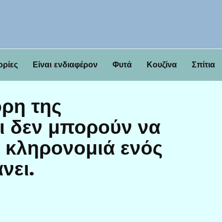
ορίες
Είναι ενδιαφέρον
Φυτά
Κουζίνα
Σπίτια
όρη της
ι δεν μπορούν να
ν κληρονομιά ενός
νει.