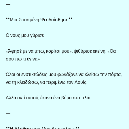
—
**Μια Σπασμένη Ψευδαίσθηση**
Ο νους μου γύρισε.
«Άφησέ με να μπω, κορίτσι μου», ψιθύρισε εκείνη. «Θα
σου πω τι έγινε.»
Όλοι οι ενστικτώδεις μου φωνάζανε να κλείσω την πόρτα,
να τη κλειδώσω, να περιμένω τον Λουίς.
Αλλά αντί αυτού, έκανα ένα βήμα στο πλάι.
—
**Η Αλήθεια που Μου Αποκάλυψε**