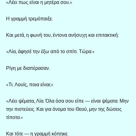
«Λέει πως είναι η μητέρα σου.»
Η γραμμή τρεμόπαιξε.
Και μετά, η φωνή του, έντονα ανήσυχη και επιτακτική:
«Λία, άφησέ την έξω από το σπίτι. Τώρα.»
Ρίγη με διαπέρασαν.
«Τι; Λουίς, ποια είναι;»
«Λέει ψέματα, Λία. Όλα όσα σου είπε — είναι ψέματα. Μην
την πιστεύεις. Και για όνομα του Θεού, μην της δώσεις
τίποτα.»
Και τότε — η γραμμή κόπηκε.