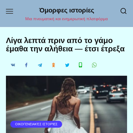
Перейти
Όμορφες ιστορίες
к
содержанию
Μια πνευματική και ενημερωτική πλατφόρμα
Λίγα λεπτά πριν από το γάμο
έμαθα την αλήθεια — έτσι έτρεξα
ΟΙΚΟΓΕΝΕΙΑΚΈΣ ΙΣΤΟΡΊΕΣ