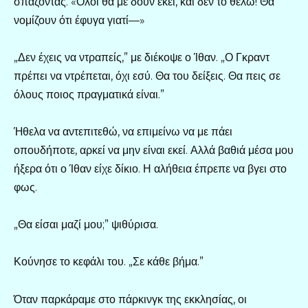
σπάζοντας. «Όλοι θα με δουν εκεί, και δεν το θέλω! Θα
νομίζουν ότι έφυγα γιατί—»
„Δεν έχεις να ντραπείς,” με διέκοψε ο Ίθαν. „Ο Γκραντ
πρέπει να ντρέπεται, όχι εσύ. Θα του δείξεις. Θα πεις σε
όλους ποιος πραγματικά είναι.”
Ήθελα να αντεπιτεθώ, να επιμείνω να με πάει
οπουδήποτε, αρκεί να μην είναι εκεί. Αλλά βαθιά μέσα μου
ήξερα ότι ο Ίθαν είχε δίκιο. Η αλήθεια έπρεπε να βγει στο
φως.
„Θα είσαι μαζί μου;” ψιθύρισα.
Κούνησε το κεφάλι του. „Σε κάθε βήμα.”
Όταν παρκάραμε στο πάρκινγκ της εκκλησίας, οι