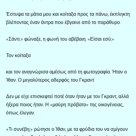
Έστυψα τα μάτια μου και κοίταξα προς τα πάνω, έκπληκτη
βλέποντας έναν άντρα που έβγαινε από το παράθυρο.
«Σάντι;» φώναξε, η φωνή του αβέβαιη. «Είσαι εσύ;»
Τον κοίταξα
και τον αναγνώρισα αμέσως από τη φωτογραφία. Ήταν ο
Ίθαν. Ο μεγαλύτερος αδερφός του Γκραντ.
Δεν με είχε επισκεφτεί ποτέ όταν ήταν με τον Γκραντ, αλλά
ήξερα ποιος ήταν. Η «μαύρη πρόβατο» της οικογένειας,
όπως έλεγαν.
«Τι συνέβη;» ρώτησε ο Ίθαν, με τα φρύδια του να σμίγουν