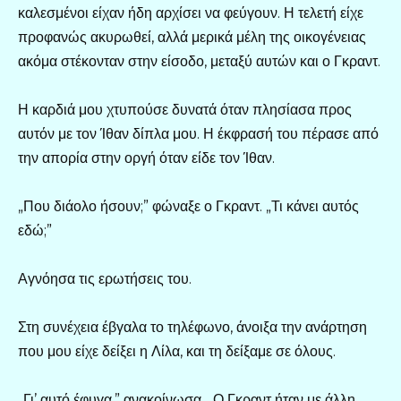
καλεσμένοι είχαν ήδη αρχίσει να φεύγουν. Η τελετή είχε
προφανώς ακυρωθεί, αλλά μερικά μέλη της οικογένειας
ακόμα στέκονταν στην είσοδο, μεταξύ αυτών και ο Γκραντ.
Η καρδιά μου χτυπούσε δυνατά όταν πλησίασα προς
αυτόν με τον Ίθαν δίπλα μου. Η έκφρασή του πέρασε από
την απορία στην οργή όταν είδε τον Ίθαν.
„Που διάολο ήσουν;” φώναξε ο Γκραντ. „Τι κάνει αυτός
εδώ;”
Αγνόησα τις ερωτήσεις του.
Στη συνέχεια έβγαλα το τηλέφωνο, άνοιξα την ανάρτηση
που μου είχε δείξει η Λίλα, και τη δείξαμε σε όλους.
„Γι’ αυτό έφυγα,” ανακοίνωσα. „Ο Γκραντ ήταν με άλλη