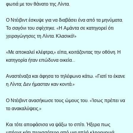
φωτιά με τον θάνατο της Λίντα.
Ο Ντέιβιντ έσκυψε για να διαβάσει ένα από τα μηνύματα.
Το σαγόνι του σφίχτηκε. «Η Αμάντα σε κατηγορεί ότι
χειραγώγησες τη Λίντα. Κλασικό!»
«Με αποκαλεί κλέφτρα,» είπα, κοιτάζοντας την οθόνη. Η
κατηγορία ήταν επώδυνα οικεία…
Αναστέναξα και άφησα το τηλέφωνο κάτω. «Γιατί το έκανε
η Λίντα; Δεν ήμασταν καν κοντά.»
Ο Ντέιβιντ ανασήκωσε τους ώμους του. «Ίσως πρέπει να
το ανακαλύψεις.»
Και τότε αποφάσισα να ψάξω το σπίτι. Ήξερα πως
υπήρχε κάτι περισσότερο από μια απλή κληρονομιά.