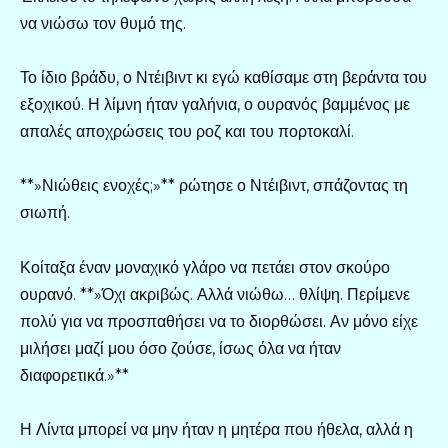
να νιώσω τον θυμό της.
Το ίδιο βράδυ, ο Ντέιβιντ κι εγώ καθίσαμε στη βεράντα του
εξοχικού. Η λίμνη ήταν γαλήνια, ο ουρανός βαμμένος με
απαλές αποχρώσεις του ροζ και του πορτοκαλί.
**»Νιώθεις ενοχές;»** ρώτησε ο Ντέιβιντ, σπάζοντας τη
σιωπή.
Κοίταξα έναν μοναχικό γλάρο να πετάει στον σκούρο
ουρανό. **»Όχι ακριβώς. Αλλά νιώθω… θλίψη. Περίμενε
πολύ για να προσπαθήσει να το διορθώσει. Αν μόνο είχε
μιλήσει μαζί μου όσο ζούσε, ίσως όλα να ήταν
διαφορετικά.»**
Η Λίντα μπορεί να μην ήταν η μητέρα που ήθελα, αλλά η